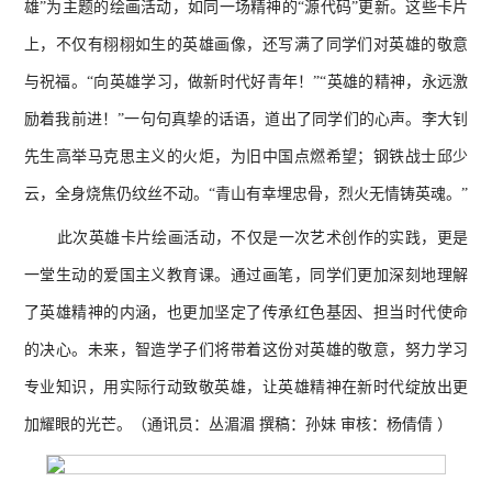
雄”为主题的绘画活动，如同一场精神的“源代码”更新。这些卡片
上，不仅有栩栩如生的英雄画像，还写满了同学们对英雄的敬意
与祝福。“向英雄学习，做新时代好青年！”“英雄的精神，永远激
励着我前进！”一句句真挚的话语，道出了同学们的心声。李大钊
先生高举马克思主义的火炬，为旧中国点燃希望；钢铁战士邱少
云，全身烧焦仍纹丝不动。“青山有幸埋忠骨，烈火无情铸英魂。”
此次英雄卡片绘画活动，不仅是一次艺术创作的实践，更是
一堂生动的爱国主义教育课。通过画笔，同学们更加深刻地理解
了英雄精神的内涵，也更加坚定了传承红色基因、担当时代使命
的决心。未来，智造学子们将带着这份对英雄的敬意，努力学习
专业知识，用实际行动致敬英雄，让英雄精神在新时代绽放出更
加耀眼的光芒。（通讯员：丛湄湄 撰稿：孙妹 审核：杨倩倩 ）